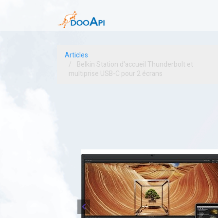
Articles
Belkin Station d'accueil Thunderbolt et
multiprise USB-C pour 2 écrans