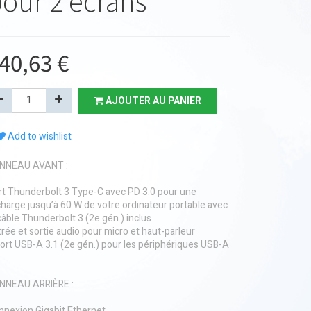
our 2 écrans
40,63
€
AJOUTER AU PANIER
Add to wishlist
NNEAU AVANT :
rt Thunderbolt 3 Type-C avec PD 3.0 pour une
harge jusqu’à 60 W de votre ordinateur portable avec
câble Thunderbolt 3 (2e gén.) inclus
rée et sortie audio pour micro et haut-parleur
port USB-A 3.1 (2e gén.) pour les périphériques USB-A
NNEAU ARRIÈRE :
nnexion Gigabit Ethernet