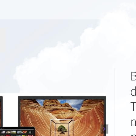
B
d
T
m