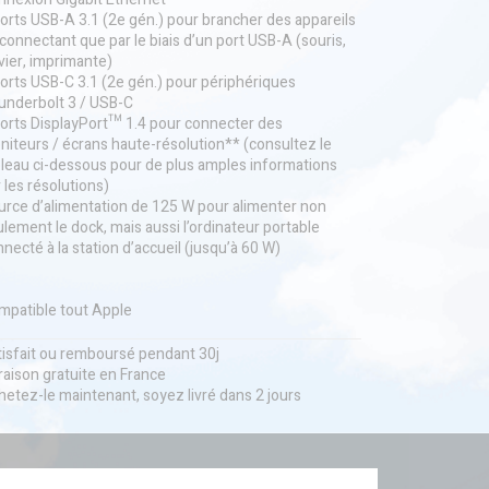
orts USB-A 3.1 (2e gén.) pour brancher des appareils
connectant que par le biais d’un port USB-A (souris,
vier, imprimante)
orts USB-C 3.1 (2e gén.) pour périphériques
underbolt 3 / USB-C
ports DisplayPort™ 1.4 pour connecter des
iteurs / écrans haute-résolution** (consultez le
bleau ci-dessous pour de plus amples informations
 les résolutions)
urce d’alimentation de 125 W pour alimenter non
lement le dock, mais aussi l’ordinateur portable
necté à la station d’accueil (jusqu’à 60 W)
mpatible tout Apple
tisfait ou remboursé pendant 30j
raison gratuite en France
etez-le maintenant, soyez livré dans 2 jours