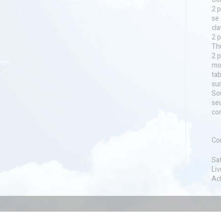
2 p
se 
cla
2 p
Th
2 
mon
ta
sur
So
seu
con
Co
Sa
Liv
Ach