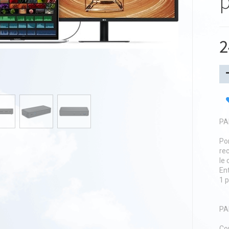
p
2
PA
Po
rec
le 
Ent
1 
PA
Co